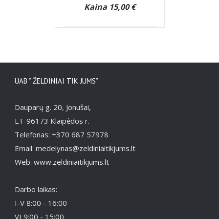
Kaina 15,00 €
UAB ” ŽELDINIAI TIK JUMS”
Dauparų g. 20, Jonušai,
LT-96173 Klaipėdos r.
Telefonas: +370 687 57978
Email: medelynas@zeldiniaitikjums.lt
Web: www.zeldiniaitikjums.lt
Darbo laikas:
I-V 8:00 - 16:00
VI 9:00 - 15:00