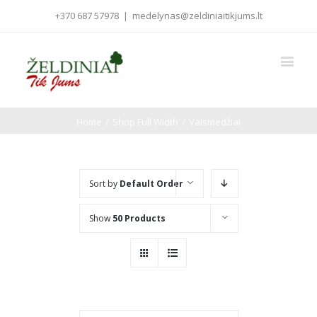
+370 687 57978
|
medelynas@zeldiniaitikjums.lt
Home
/
Shop Full Width
/
Vaismedžiai
Sort by
Default Order
Show
50 Products