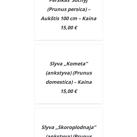
Persikas ‘Sočnyj’
(Prunus persica) –
Aukštis 100 cm – Kaina
15,00 €
DETAILS
Slyva „Kometa”
(ankstyva) (Prunus
domestica) – Kaina
15,00 €
DETAILS
Slyva „Skoroplodnaja”
(ankstyva) (Prunus