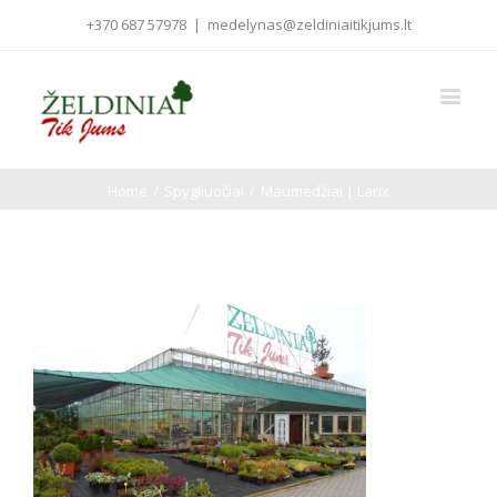
+370 687 57978
|
medelynas@zeldiniaitikjums.lt
Home
/
Spygliuočiai
/
Maumedžiai | Larix