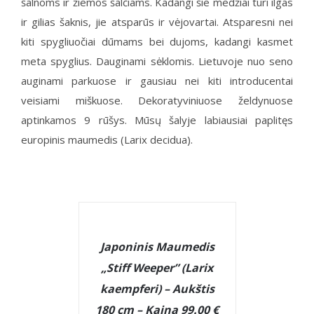
šalnoms ir žiemos šalčiams. Kadangi šie medžiai turi ilgas
ir gilias šaknis, jie atsparūs ir vėjovartai. Atsparesni nei
kiti spygliuočiai dūmams bei dujoms, kadangi kasmet
meta spyglius. Dauginami sėklomis. Lietuvoje nuo seno
auginami parkuose ir gausiau nei kiti introducentai
veisiami miškuose. Dekoratyviniuose želdynuose
aptinkamos 9 rūšys. Mūsų šalyje labiausiai paplitęs
europinis maumedis (Larix decidua).
DETAILS
Japoninis Maumedis
„Stiff Weeper” (Larix
kaempferi) – Aukštis
180 cm – Kaina 99.00 €