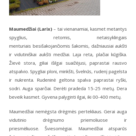
Maumedžiai (Larix)
– tai vienanamiai, kasmet metantys
spyglius, retomis, netaisyklingais
menturiais besišakojančiomis šakomis, dažniausiai aukšti
ir vidutiniškai aukšti medžiai. Laja reta, plačiai kūgiška.
Žievė stora, giliai išilgai suaižėjusi, paprastai rausvo
atspalvio. Spygliai ploni, minkšti, švelnūs, rudenį pagelsta
ir nukrenta. Rudeninė geltona spalva paprastai ryški,
sodri. Auga sparčiai. Derėti pradeda 15-25 metų. Dera
beveik kasmet. Gyvena palyginti ilgai, iki 00-400 metų.
Maumedžiai nemėgsta drėgmės pertekliaus. Gerai auga
vidutinio drėgnumo priemoliuose ir
priesmėliuose. Šviesomėgiai. Maumedžiai atsparūs