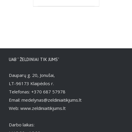
DETAILS
UAB ” ŽELDINIAI TIK JUMS”
Dauparų g. 20, Jonušai,
LT-96173 Klaipėdos r.
Telefonas: +370 687 57978
Email: medelynas@zeldiniaitikjums.lt
Web: www.zeldiniaitikjums.lt
Darbo laikas: