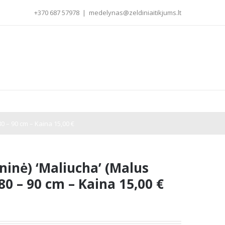
+370 687 57978
|
medelynas@zeldiniaitikjums.lt
0 – 90 cm – Kaina 15,00 €
ninė) ‘Maliucha’ (Malus
80 – 90 cm – Kaina 15,00 €