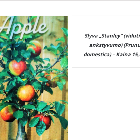
DETAILS
Slyva „Stanley” (vidut
ankstyvumo) (Prun
domestica) – Kaina 15,