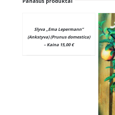
Panašūs produktai
DETAILS
Slyva „Ema Lepermann”
(Ankstyva) (Prunus domestica)
– Kaina 15,00 €