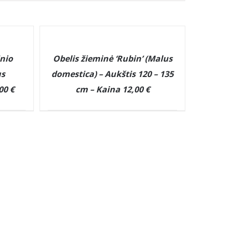
DETAILS
inio
Obelis žieminė ‘Rubin’ (Malus
us
domestica) – Aukštis 120 – 135
00 €
cm – Kaina 12,00 €