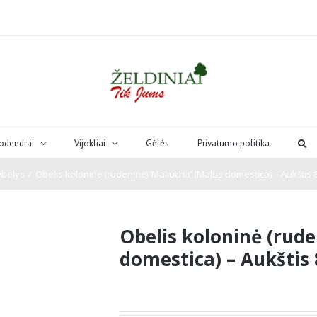
odendrai
Vijokliai
Gėlės
Privatumo politika
belys
/
Obelis koloninė (rudeninė) ‘Maliucha’ (Malus domestica) – Aukštis 8
Obelis koloninė (rude
domestica) – Aukštis 