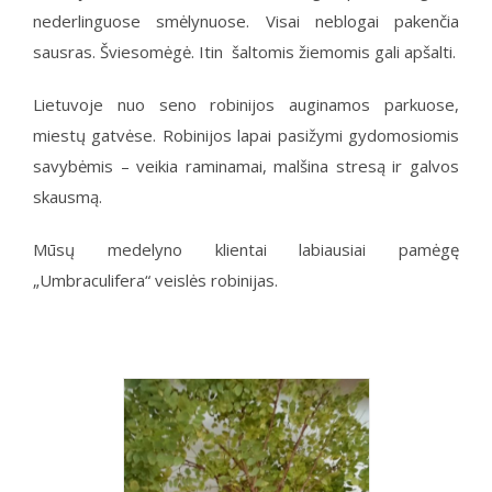
nederlinguose smėlynuose. Visai neblogai pakenčia
sausras. Šviesomėgė. Itin šaltomis žiemomis gali apšalti.
Lietuvoje nuo seno robinijos auginamos parkuose,
miestų gatvėse. Robinijos lapai pasižymi gydomosiomis
savybėmis – veikia raminamai, malšina stresą ir galvos
skausmą.
Mūsų medelyno klientai labiausiai pamėgę
„Umbraculifera“ veislės robinijas.