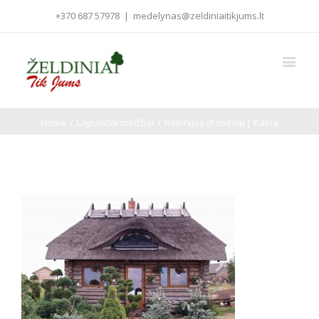
+370 687 57978
|
medelynas@zeldiniaitikjums.lt
Home
/
Lapuočiai medžiai
/
Robinijos (Robinia) | Kaina