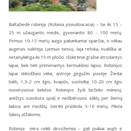
Baltažiedė robinija (Robinia pseudoacacia) – tai iki 15 –
25 m užaugantis medis, gyvenantis 80 – 100 metų.
Pirmus 10-15 metų auiga pakankamai sparčiai, o vėliau
augimas sulėtėja. Liemuo tiesus, laja retoka, ovališka ar
netaisyklinga iki 15 m pločio. Išskirtinai gražiai atrodantys
lapai, šiek tiek primenantys šermukšnio lapus. Robinijos
lapai skleidžiasi vėlai, antroje gegužės pusėje. Žiedai
balti, 1,5-2 cm ilgio, kvapūs, susitelkę 10-20 cm ilgio
nusvirusiose kekėse. Robinijos žydi birželio mėnesį,
ankštys sunoksta spalį ir neišbėrusios sėklų per žiemą
laikosi ant medžių. Derėti pradeda 5-10 metų. Plinta
šaknų atžalomis.
Robinija nėra reikli dirvožemiui – gali puikiai augti ir