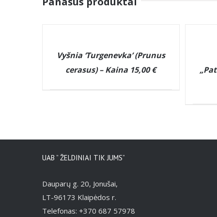
Panašūs produktai
DETAILS
DETAILS
Vyšnia ‘Turgenevka’ (Prunus
cerasus) – Kaina 15,00 €
„Pat
UAB ” ŽELDINIAI TIK JUMS”
Dauparų g. 20, Jonušai,
LT-96173 Klaipėdos r.
Telefonas: +370 687 57978