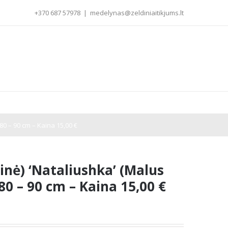
+370 687 57978
|
medelynas@zeldiniaitikjums.lt
80 – 90 cm – Kaina 15,00 €
inė) ‘Nataliushka’ (Malus
80 – 90 cm – Kaina 15,00 €