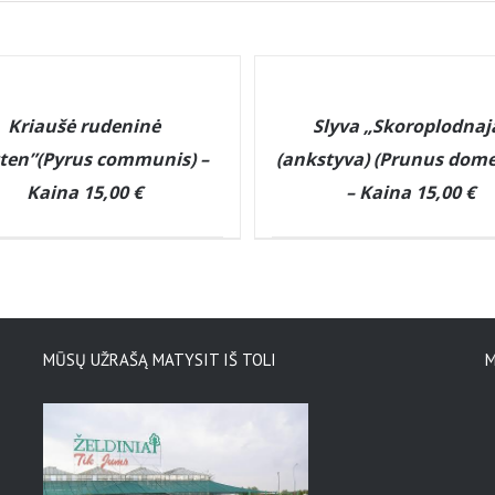
DETAILS
Kriaušė rudeninė
Slyva „Skoroplodnaj
ten”(Pyrus communis) –
(ankstyva) (Prunus dome
Kaina 15,00 €
– Kaina 15,00 €
MŪSŲ UŽRAŠĄ MATYSIT IŠ TOLI
M