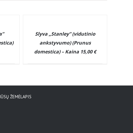
DETAILS
a”
Slyva „Stanley” (vidutinio
stica)
ankstyvumo) (Prunus
domestica) – Kaina 15,00 €
ŪSŲ ŽEMĖLAPIS