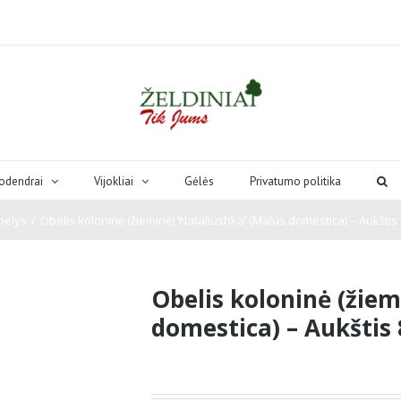
odendrai
Vijokliai
Gėlės
Privatumo politika
belys
/
Obelis koloninė (žieminė) ‘Nataliushka’ (Malus domestica) – Aukštis 
Obelis koloninė (žiem
domestica) – Aukštis 