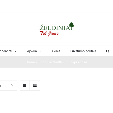
odendrai
Vijokliai
Gėlės
Privatumo politika
Home
/
Shop Full Width
/
multi-purpose
s