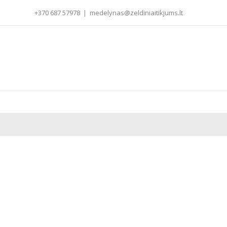
+370 687 57978
|
medelynas@zeldiniaitikjums.lt