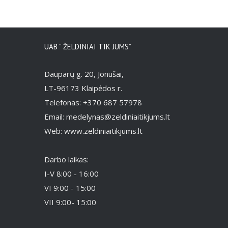
/
Į KREPŠELĮ
DETAILS
UAB ” ŽELDINIAI TIK JUMS”
Dauparų g. 20, Jonušai,
LT-96173 Klaipėdos r.
Telefonas: +370 687 57978
Email: medelynas@zeldiniaitikjums.lt
Web: www.zeldiniaitikjums.lt
Darbo laikas:
I-V 8:00 - 16:00
VI 9:00 - 15:00
VII 9:00- 15:00