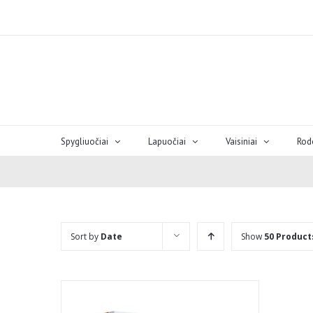
Spygliuočiai
Lapuočiai
Vaisiniai
Rod
Sort by
Date
Show
50 Product