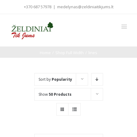
+370 687 57978
|
medelynas@zeldiniaitikjums.lt
Home
/
Shop Full Width
/
lines
Sort by
Popularity
Show
50 Products