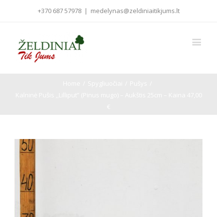
+370 687 57978
|
medelynas@zeldiniaitikjums.lt
Home
/
Spygliuočiai
/
Pušys
/
Kalninė Pušis ,,Lilliput” (Pinus mugo) – Aukštis 25cm – Kaina 47,00
€