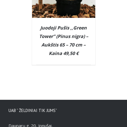
Juodoji Pušis ,,Green
Tower” (Pinus nigra) –
Aukštis 65 – 70 cm –
Kaina 49,50 €
DETAILS
UAB ” ŽELDINIAI TIK JUMS”
Dauparų g. 20, Jonušai,