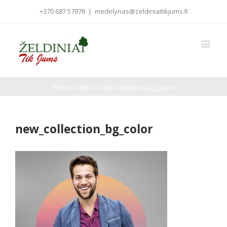
+370 687 57978
|
medelynas@zeldiniaitikjums.lt
Home
/
Men
/
new_collection_bg_color
new_collection_bg_color