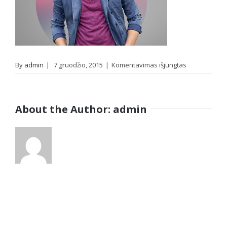
įraše
By
admin
|
7 gruodžio, 2015
|
Komentavimas išjungtas
new_collecti
About the Author:
admin