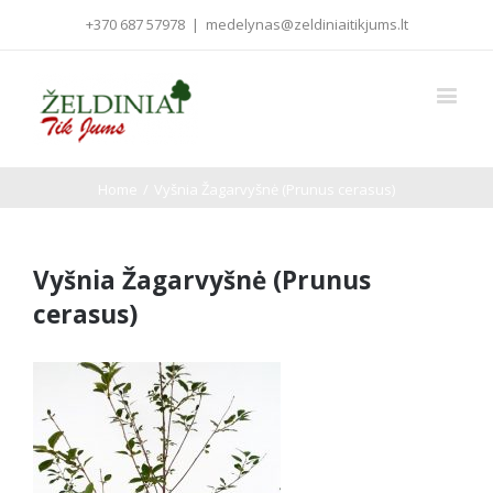
+370 687 57978
|
medelynas@zeldiniaitikjums.lt
Home
/
Vyšnia Žagarvyšnė (Prunus cerasus)
Vyšnia Žagarvyšnė (Prunus
cerasus)