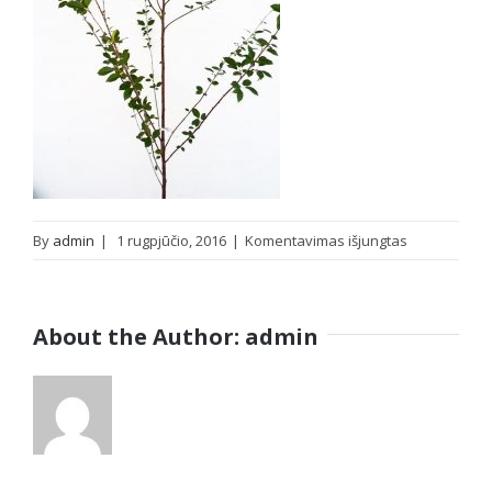
įraše
By
admin
|
1 rugpjūčio, 2016
|
Komentavimas išjungtas
Vyšnia
Žagarvyšnė
(Prunus
About the Author:
admin
cerasus)