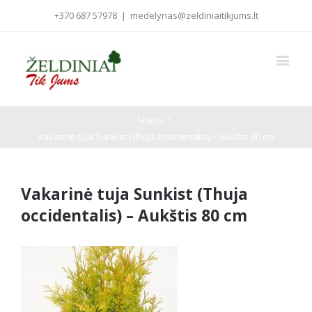
+370 687 57978
|
medelynas@zeldiniaitikjums.lt
Home
/
Vakarinė tuja Sunkist (Thuja occidentalis) – Aukštis 80 cm
Vakarinė tuja Sunkist (Thuja
occidentalis) – Aukštis 80 cm