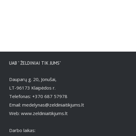
cm
UAB ” ŽELDINIAI TIK JUMS”
Dauparų g. 20, Jonušai,
LT-96173 Klaipėdos r.
Telefonas: +370 687 57978
Email: medelynas@zeldiniaitikjums.lt
Web: www.zeldiniaitikjums.lt
Darbo laikas: