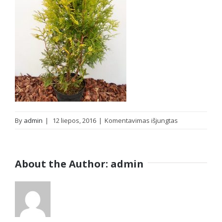
įraše
By
admin
|
12 liepos, 2016
|
Komentavimas išjungtas
Vakarinė
tuja
Sunkist
About the Author:
admin
(Thuja
occidentalis)
–
Aukštis
80