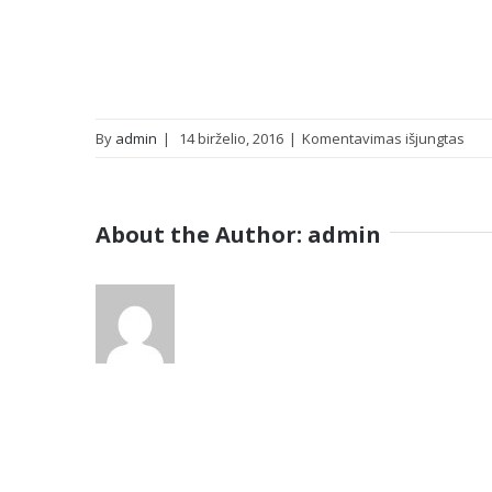
įraš
By
admin
|
14 birželio, 2016
|
Komentavimas išjungtas
titl
About the Author:
admin