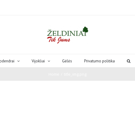
odendrai
Vijokliai
Gėlės
Privatumo politika
Home
/
title_img.png