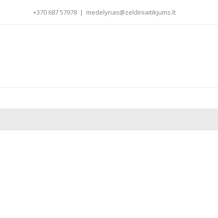
+370 687 57978
|
medelynas@zeldiniaitikjums.lt