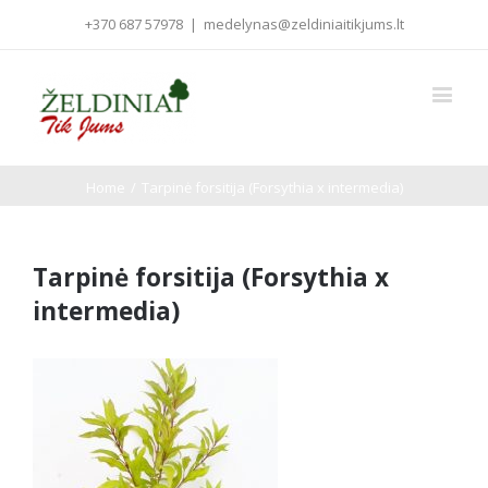
+370 687 57978
|
medelynas@zeldiniaitikjums.lt
Home
/
Tarpinė forsitija (Forsythia x intermedia)
Tarpinė forsitija (Forsythia x
intermedia)