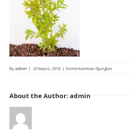
įraše
By
admin
|
20 liepos, 2016
|
Komentavimas išjungtas
Tarpinė
forsitija
(Forsythia
About the Author:
admin
x
intermedia)