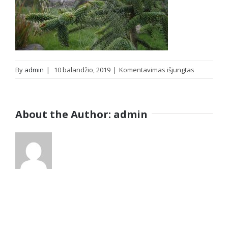
įraše
By
admin
|
10 balandžio, 2019
|
Komentavimas išjungtas
OLYMPUS
DIGITAL
CAMERA
About the Author:
admin