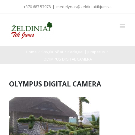
+370 687 57978
|
medelynas@zeldiniaitikjums.lt
Home
/
Spygliuočiai
/
Kadagiai | Juniperus
/
OLYMPUS DIGITAL CAMERA
OLYMPUS DIGITAL CAMERA