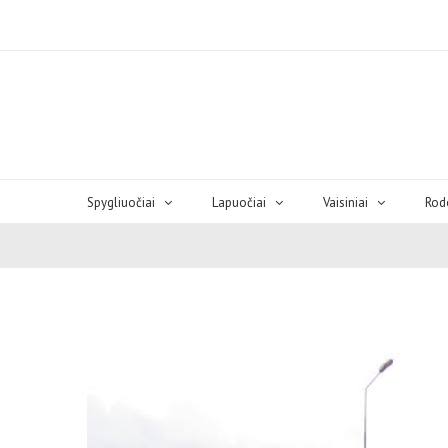
Spygliuočiai
Lapuočiai
Vaisiniai
Rod
View
Larger
Image