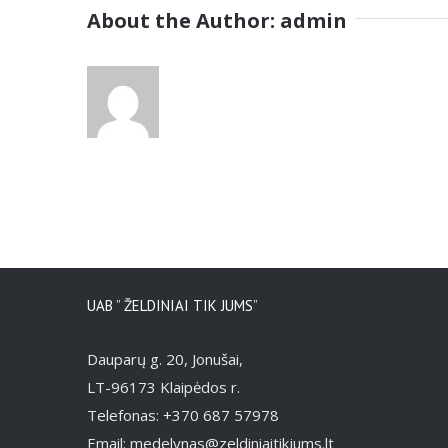
–
About the Author:
admin
Slide
One
UAB ” ŽELDINIAI TIK JUMS”
Dauparų g. 20, Jonušai,
LT-96173 Klaipėdos r.
Telefonas: +370 687 57978
Email: medelynas@zeldiniaitikjums.lt