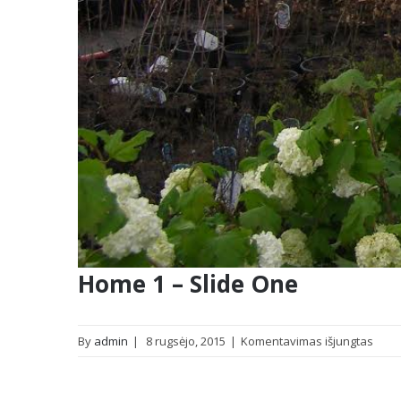
Home 1 – Slide One
įraše
By
admin
|
8 rugsėjo, 2015
|
Komentavimas išjungtas
Hom
1