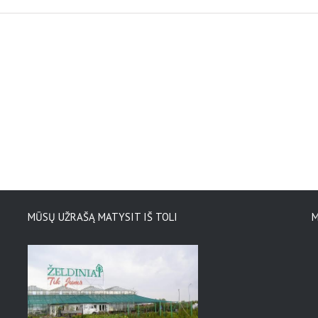
MŪSŲ UŽRAŠĄ MATYSIT IŠ TOLI
M