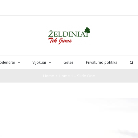
odendrai
Vijokliai
Gėlės
Privatumo politika
Home
/
Home 1 – Slide One