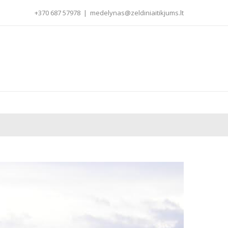
+370 687 57978
|
medelynas@zeldiniaitikjums.lt