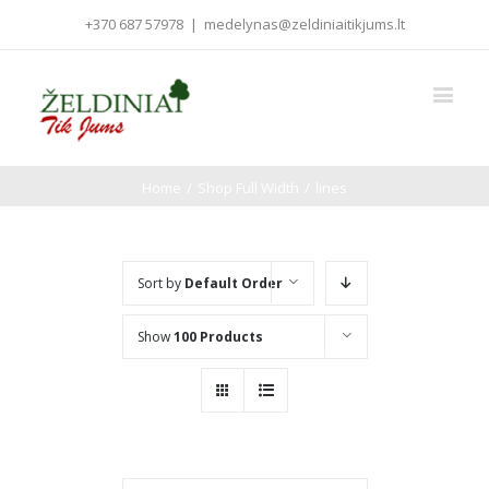
+370 687 57978
|
medelynas@zeldiniaitikjums.lt
Home
/
Shop Full Width
/
lines
Sort by
Default Order
Show
100 Products