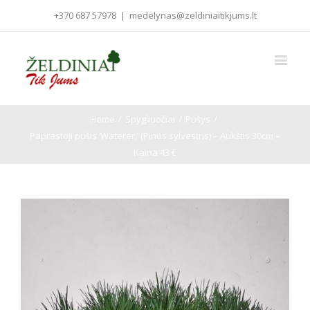
+370 687 57978
|
medelynas@zeldiniaitikjums.lt
Home
/
Spygliuočiai
/
Pušys
/
Paprastoji pušis ‘Watereri’ (Pinus sylvestris) – Aukštis 30cm –
Kaina 43 €