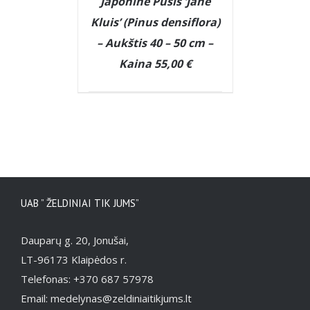
Japoninė Pušis ‘Jane
Kluis’ (Pinus densiflora)
– Aukštis 40 – 50 cm –
Kaina 55,00 €
UAB ” ŽELDINIAI TIK JUMS”
Dauparų g. 20, Jonušai,
LT-96173 Klaipėdos r.
Telefonas: +370 687 57978
Email: medelynas@zeldiniaitikjums.lt