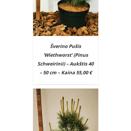
Šverino Pušis
‘Wiethworst’ (Pinus
Schweirinii) – Aukštis 40
– 50 cm – Kaina 55,00 €
DETAILS