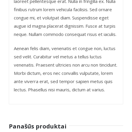
laoreet pellentesque erat. Nulla in fringilla ex. Nulla
finibus rutrum lorem vehicula facilisis. Sed ornare
congue mi, et volutpat diam. Suspendisse eget
augue id magna placerat dignissim. Fusce at turpis
neque. Nullam commodo consequat risus et iaculis.
Aenean felis diam, venenatis et congue non, luctus
sed velit. Curabitur vel metus a tellus luctus
venenatis. Praesent ultricies non arcu non tincidunt.
Morbi dictum, eros nec convallis vulputate, lorem
ante viverra erat, sed tempor sapien metus quis
lectus. Phasellus nisi mauris, dictum at varius.
Panašūs produktai