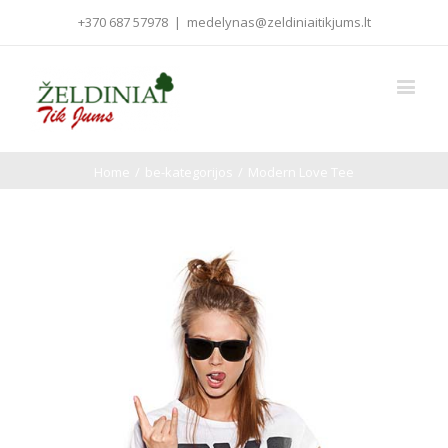
+370 687 57978
|
medelynas@zeldiniaitikjums.lt
Home
/
be-kategorijos
/
Modern Love Tee