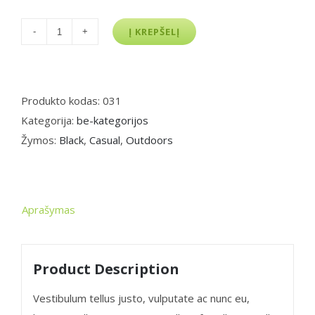
produkto
Į KREPŠELĮ
kiekis:
Modern
Love
Produkto kodas:
031
Tee
Kategorija:
be-kategorijos
Žymos:
Black
,
Casual
,
Outdoors
Aprašymas
Product Description
Vestibulum tellus justo, vulputate ac nunc eu,