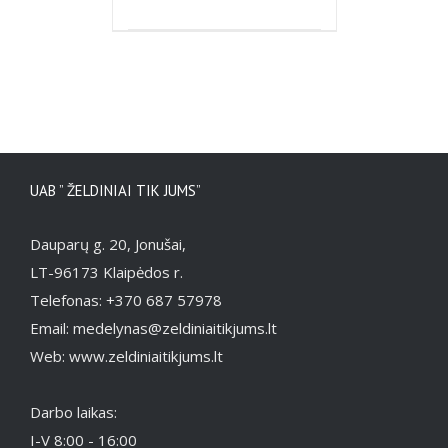
DETAILS
UAB ” ŽELDINIAI TIK JUMS”
Dauparų g. 20, Jonušai,
LT-96173 Klaipėdos r.
Telefonas: +370 687 57978
Email: medelynas@zeldiniaitikjums.lt
Web: www.zeldiniaitikjums.lt
Darbo laikas:
I-V 8:00 - 16:00