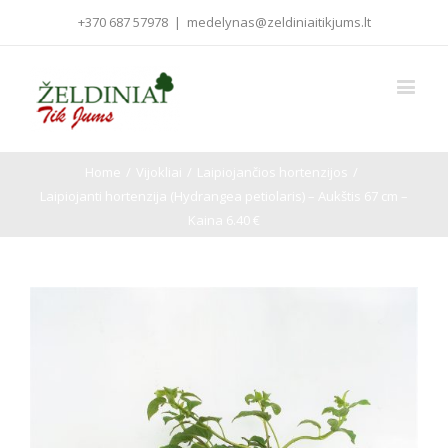
+370 687 57978
|
medelynas@zeldiniaitikjums.lt
Home
/
Vijokliai
/
Laipiojančios hortenzijos
/
Laipiojanti hortenzija (Hydrangea petiolaris) – Aukštis 67 cm –
Kaina 6.40 €