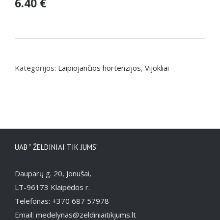
6.40 €
Kategorijos:
Laipiojančios hortenzijos
,
Vijokliai
UAB ” ŽELDINIAI TIK JUMS”
Dauparų g. 20, Jonušai,
LT-96173 Klaipėdos r.
Telefonas: +370 687 57978
Email: medelynas@zeldiniaitikjums.lt