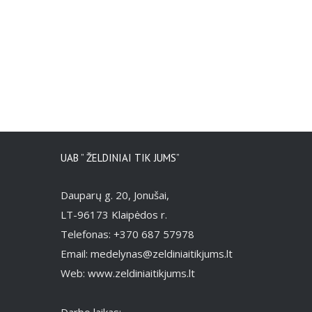
UAB ” ŽELDINIAI TIK JUMS”
Dauparų g. 20, Jonušai,
LT-96173 Klaipėdos r.
Telefonas: +370 687 57978
Email: medelynas@zeldiniaitikjums.lt
Web: www.zeldiniaitikjums.lt
Darbo laikas: