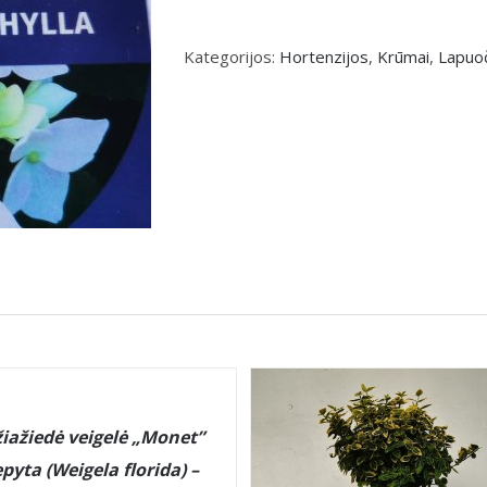
Kategorijos:
Hortenzijos
,
Krūmai
,
Lapuoč
iažiedė veigelė „Monet”
epyta (Weigela florida) –