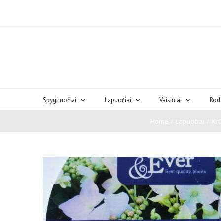
Spygliuočiai
Lapuočiai
Vaisiniai
Rod
Home
/
Lapuočiai
/
Kr