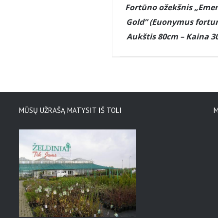
Fortūno ožekšnis „Emer
Gold” (Euonymus fortun
Aukštis 80cm – Kaina 3
MŪSŲ UŽRAŠĄ MATYSIT IŠ TOLI
M
DETAILS