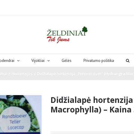
odendrai
Vijokliai
Gėlės
Privatumo politika
ūmai
/
Hortenzijos
/
Didžialapė hortenzija ,,Forever ever” (Hydrangea Macr
Didžialapė hortenzija
Macrophylla) – Kaina 