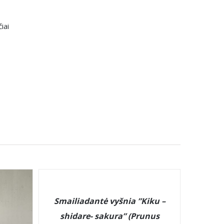
iai
DETAILS
Smailiadantė vyšnia ”Kiku –
shidare- sakura” (Prunus