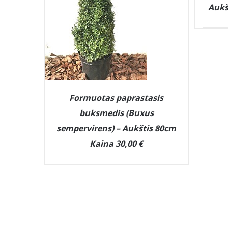
Aukš
Formuotas paprastasis
buksmedis (Buxus
sempervirens) – Aukštis 80cm
Kaina 30,00 €
DETAILS