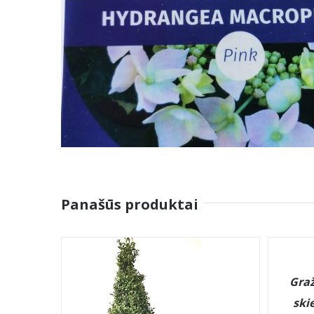
Panašūs produktai
DETAILS
Graž
ski