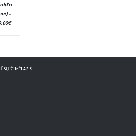
ald’n
ei) –
0,00€
ŪSŲ ŽEMĖLAPIS