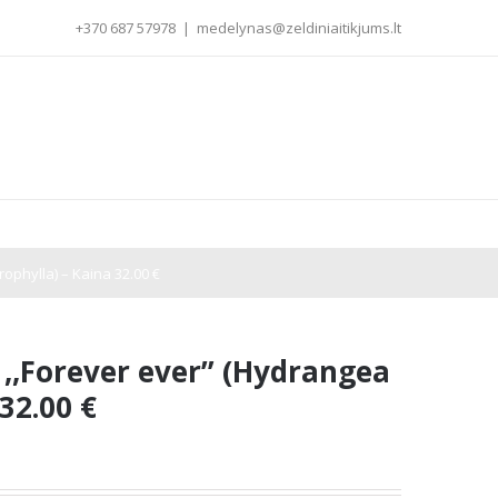
+370 687 57978
|
medelynas@zeldiniaitikjums.lt
ophylla) – Kaina 32.00 €
 ,,Forever ever” (Hydrangea
32.00 €