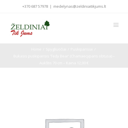
+370 687 57978
|
medelynas@zeldiniaitikjums.lt
Home
/
Spygliuočiai
/
Puskiparisiai
/
Bukasis puskiparisis ‘Tedy Bear’ (Chamaecyparis obtusa) –
Aukštis 70 cm – Kaina 12,00 €