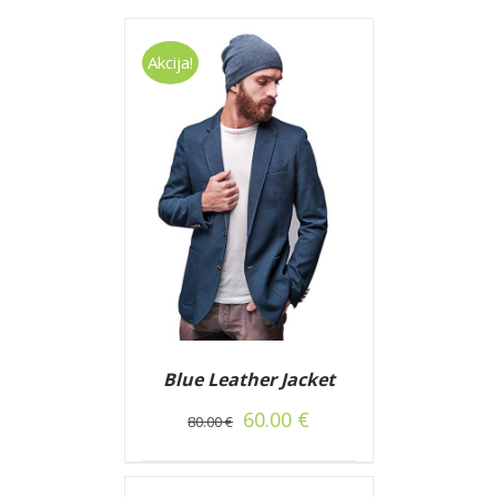
Akcija!
Blue Leather Jacket
Original
Current
60.00
€
80.00
€
price
price
was:
is:
/