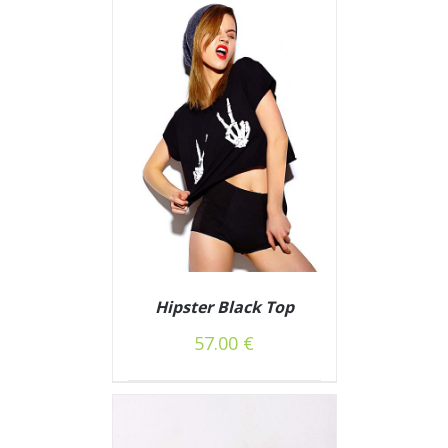
Į KREPŠELĮ
DETAILS
80.00 €.
60.00 €.
Hipster Black Top
57.00
€
/
Į KREPŠELĮ
DETAILS