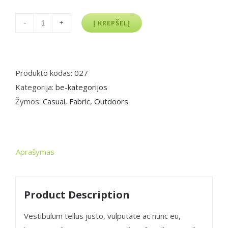
produkto
Į KREPŠELĮ
kiekis:
Black
Leather
Produkto kodas:
027
Suit
Kategorija:
be-kategorijos
Žymos:
Casual
,
Fabric
,
Outdoors
Aprašymas
Product Description
Vestibulum tellus justo, vulputate ac nunc eu,