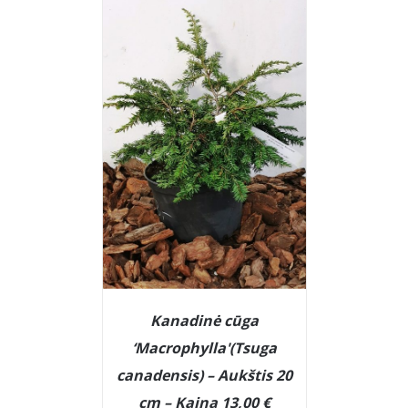
Kanadinė cūga
‘Macrophylla'(Tsuga
canadensis) – Aukštis 20
cm – Kaina 13,00 €