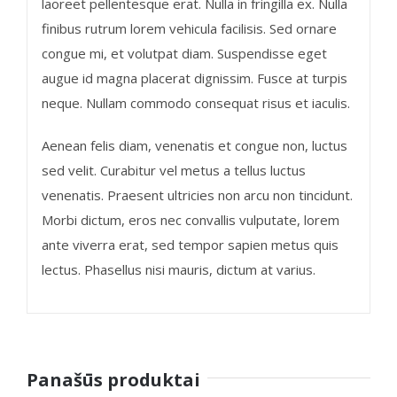
laoreet pellentesque erat. Nulla in fringilla ex. Nulla
finibus rutrum lorem vehicula facilisis. Sed ornare
congue mi, et volutpat diam. Suspendisse eget
augue id magna placerat dignissim. Fusce at turpis
neque. Nullam commodo consequat risus et iaculis.
Aenean felis diam, venenatis et congue non, luctus
sed velit. Curabitur vel metus a tellus luctus
venenatis. Praesent ultricies non arcu non tincidunt.
Morbi dictum, eros nec convallis vulputate, lorem
ante viverra erat, sed tempor sapien metus quis
lectus. Phasellus nisi mauris, dictum at varius.
Panašūs produktai