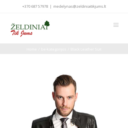
+370 687 57978
|
medelynas@zeldiniaitikjums.lt
Home
/
be-kategorijos
/
Black Leather Suit