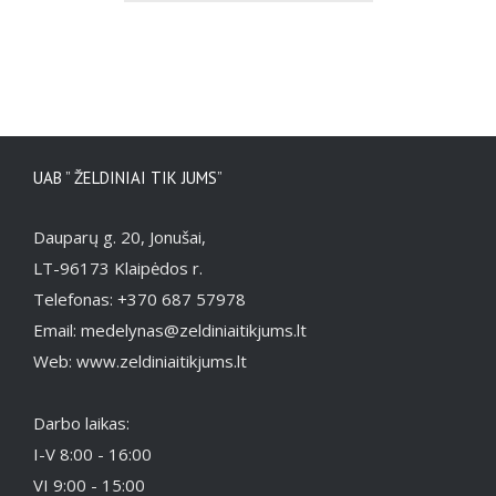
/
Į KREPŠELĮ
DETAILS
UAB ” ŽELDINIAI TIK JUMS”
Dauparų g. 20, Jonušai,
LT-96173 Klaipėdos r.
Telefonas: +370 687 57978
Email: medelynas@zeldiniaitikjums.lt
Web: www.zeldiniaitikjums.lt
Darbo laikas:
I-V 8:00 - 16:00
VI 9:00 - 15:00