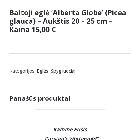
Baltoji eglė ‘Alberta Globe’ (Picea
glauca) – Aukštis 20 – 25 cm –
Kaina 15,00 €
Kategorijos:
Eglės
,
Spygliuočiai
Panašūs produktai
DETAILS
Kalninė Pušis
,,Carsten’s Wintergold”