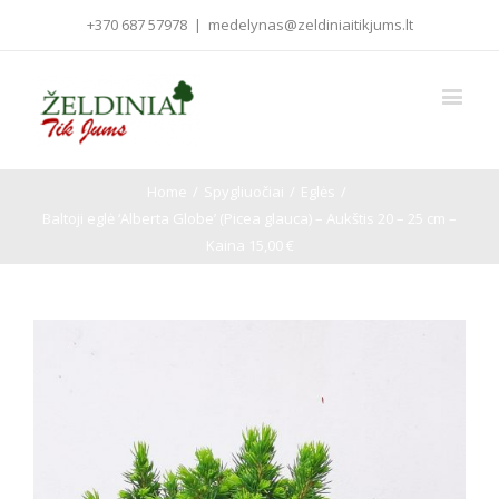
+370 687 57978
|
medelynas@zeldiniaitikjums.lt
Home
/
Spygliuočiai
/
Eglės
/
Baltoji eglė ‘Alberta Globe’ (Picea glauca) – Aukštis 20 – 25 cm –
Kaina 15,00 €