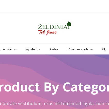
odendrai
Vijokliai
Gėlės
Privatumo politika
roduct By Catego
lputate vestibulum, eros nisl euismod ligula, non ia