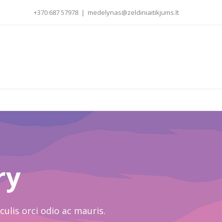
+370 687 57978
|
medelynas@zeldiniaitikjums.lt
ry
culis orci odio ac mauris.