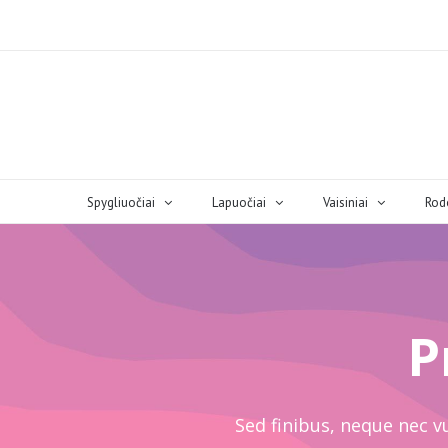
Spygliuočiai
Lapuočiai
Vaisiniai
Rod
P
Sed finibus, neque nec vu