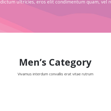
 dictum ultricies, eros elit condimentum quam, vel 
Men’s Category
Vivamus interdum convallis erat vitae rutrum