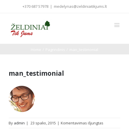
+370 687 57978
|
medelynas@zeldiniaitikjums.lt
Home
/
Pagrindinis
/
man_testimonial
man_testimonial
įraše
By
admin
|
23 spalio, 2015
|
Komentavimas išjungtas