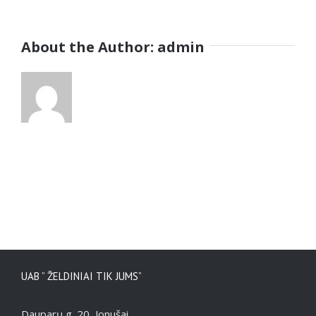
man_testimoni
About the Author:
admin
UAB ” ŽELDINIAI TIK JUMS”
Dauparų g. 20, Jonušai,