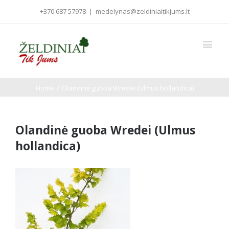
+370 687 57978
|
medelynas@zeldiniaitikjums.lt
Home
/
Olandinė guoba Wredei (Ulmus hollandica)
Olandinė guoba Wredei (Ulmus
hollandica)