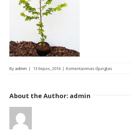
įraše
By
admin
|
13 liepos, 2016
|
Komentavimas išjungtas
Olandinė
guoba
Wredei
About the Author:
admin
(Ulmus
hollandica)