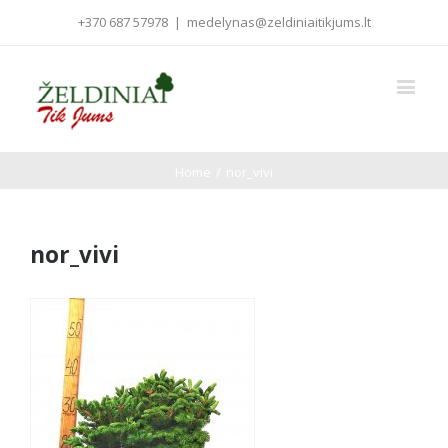
+370 687 57978
|
medelynas@zeldiniaitikjums.lt
Home
/
nor_vivi
nor_vivi