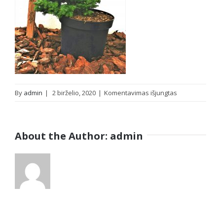
įraše
By
admin
|
2 birželio, 2020
|
Komentavimas išjungtas
nor_vivi
About the Author:
admin