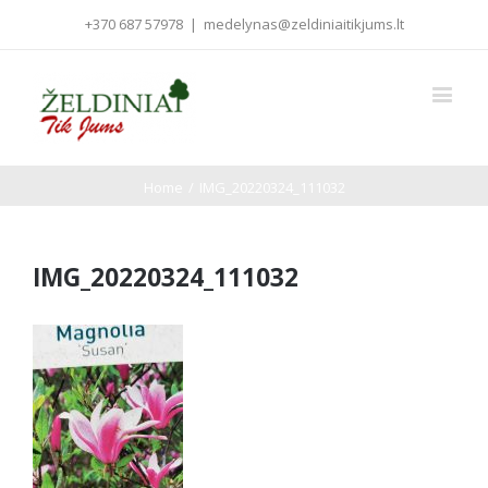
+370 687 57978
|
medelynas@zeldiniaitikjums.lt
Home
/
IMG_20220324_111032
IMG_20220324_111032