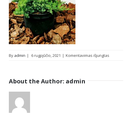
įraše
By
admin
|
6 rugpjūčio, 2021
|
Komentavimas išjungtas
IMG_2021080
About the Author:
admin