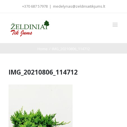
+370 687 57978
|
medelynas@zeldiniaitikjums.lt
Home
/
IMG_20210806_114712
IMG_20210806_114712