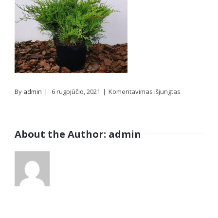
įraše
By
admin
|
6 rugpjūčio, 2021
|
Komentavimas išjungtas
IMG_2021080
About the Author:
admin