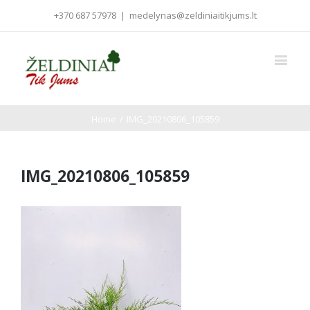
+370 687 57978
|
medelynas@zeldiniaitikjums.lt
Home
/
IMG_20210806_105859
IMG_20210806_105859