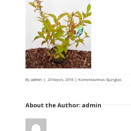
įraše
By
admin
|
20 liepos, 2016
|
Komentavimas išjungtas
Graži
veige
Cand
About the Author:
admin
(Wei
florid