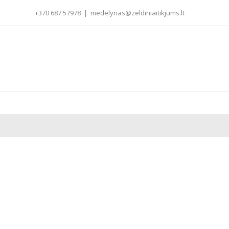
+370 687 57978
|
medelynas@zeldiniaitikjums.lt