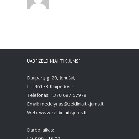
UAB ” ŽELDINIAI TIK JUMS”
Dauparų g. 20, Jonušai,
LT-96173 Klaipėdos r.
Telefonas: +370 687 57978
Email: medelynas@zeldiniaitikjums.lt
Web: www.zeldiniaitikjums.lt
Darbo laikas:
I-V 8:00 - 16:00