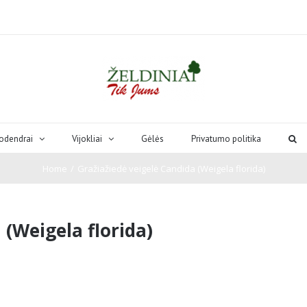
odendrai
Vijokliai
Gėlės
Privatumo politika
Home
/
Gražiažiedė veigelė Candida (Weigela florida)
 (Weigela florida)