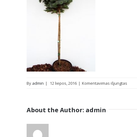
įraše
By
admin
|
12 liepos, 2016
|
Komentavimas išjungtas
Dygio
eglė
Thu
About the Author:
admin
stam