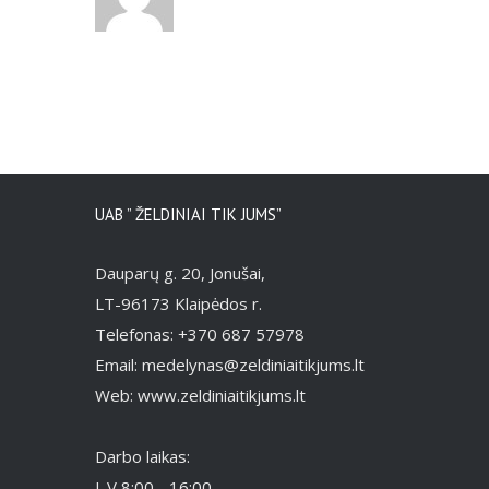
UAB ” ŽELDINIAI TIK JUMS”
Dauparų g. 20, Jonušai,
LT-96173 Klaipėdos r.
Telefonas: +370 687 57978
Email: medelynas@zeldiniaitikjums.lt
Web: www.zeldiniaitikjums.lt
Darbo laikas:
I-V 8:00 - 16:00