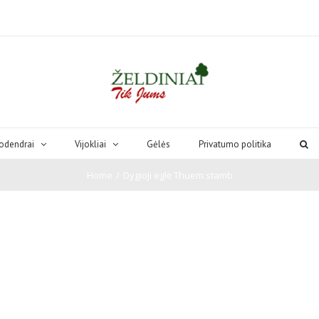
odendrai
Vijokliai
Gėlės
Privatumo politika
Home
/
Dygioji eglė Thuem stamb