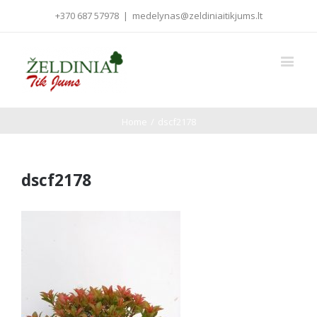
+370 687 57978
|
medelynas@zeldiniaitikjums.lt
Home
/
dscf2178
dscf2178