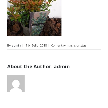
įraše
By
admin
|
1 birželio, 2018
|
Komentavimas išjungtas
dscf2178
About the Author:
admin