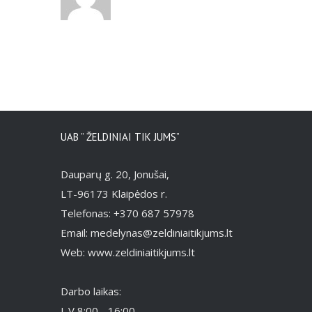
UAB ” ŽELDINIAI TIK JUMS”
Dauparų g. 20, Jonušai,
LT-96173 Klaipėdos r.
Telefonas: +370 687 57978
Email: medelynas@zeldiniaitikjums.lt
Web: www.zeldiniaitikjums.lt
Darbo laikas:
I-V 8:00 - 16:00