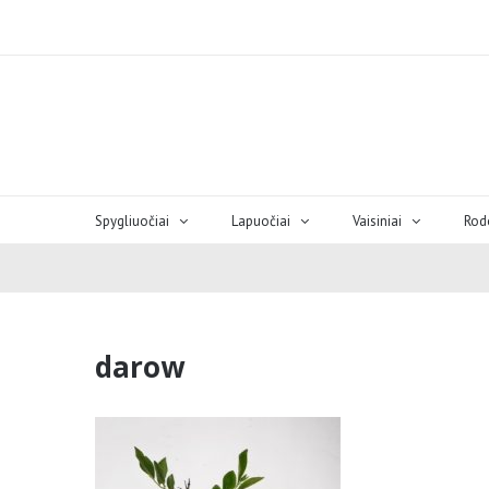
Spygliuočiai
Lapuočiai
Vaisiniai
Rod
darow