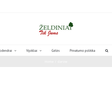
odendrai
Vijokliai
Gėlės
Privatumo politika
Home
/
darow