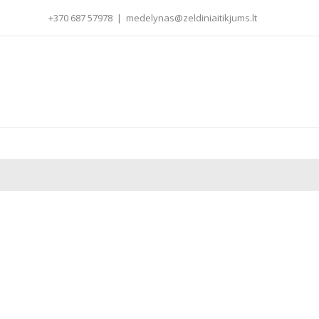
+370 687 57978
|
medelynas@zeldiniaitikjums.lt