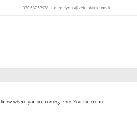
+370 687 57978
|
medelynas@zeldiniaitikjums.lt
rs know where you are coming from. You can create