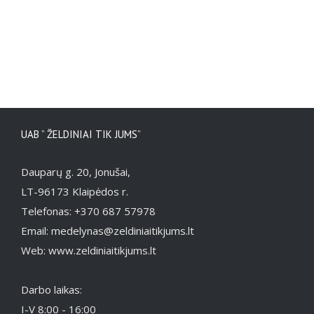
UAB ” ŽELDINIAI TIK JUMS”
Dauparų g. 20, Jonušai,
LT-96173 Klaipėdos r.
Telefonas: +370 687 57978
Email: medelynas@zeldiniaitikjums.lt
Web: www.zeldiniaitikjums.lt
Darbo laikas:
I-V 8:00 - 16:00