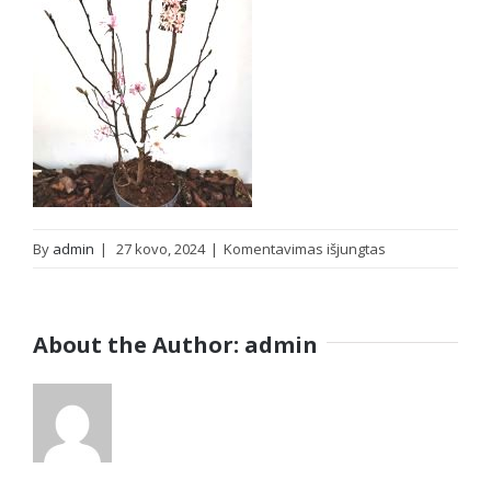
įraše
By
admin
|
27 kovo, 2024
|
Komentavimas išjungtas
IMG_20240326_
About the Author:
admin