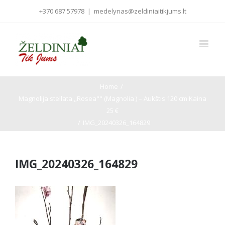
+370 687 57978
|
medelynas@zeldiniaitikjums.lt
Home
/
Magnolija stellata ,,Rosea"" (Magnolia ) – Aukštis 120 cm Kaina
25 €
/
IMG_20240326_164829
IMG_20240326_164829