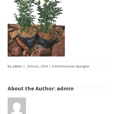
įraše
By
admin
|
26 kovo, 2024
|
Komentavimas išjungtas
IMG_20240325_
About the Author:
admin