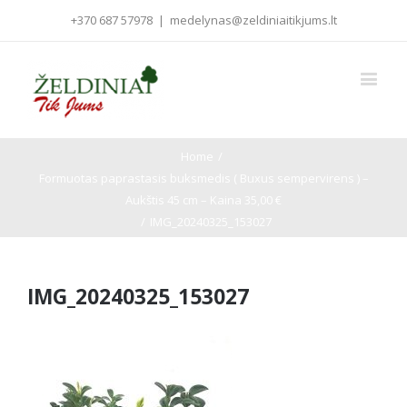
+370 687 57978
|
medelynas@zeldiniaitikjums.lt
Home
/
Formuotas paprastasis buksmedis ( Buxus sempervirens ) –
Aukštis 45 cm – Kaina 35,00 €
/
IMG_20240325_153027
IMG_20240325_153027