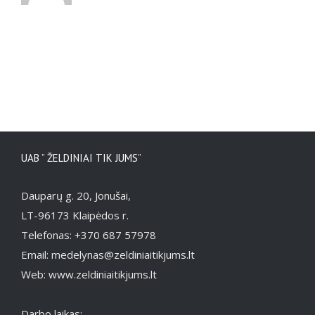
UAB ” ŽELDINIAI TIK JUMS”
Dauparų g. 20, Jonušai,
LT-96173 Klaipėdos r.
Telefonas: +370 687 57978
Email: medelynas@zeldiniaitikjums.lt
Web: www.zeldiniaitikjums.lt
Darbo laikas: