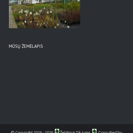
MŪSŲ ŽEMĖLAPIS
© Copyright 2016 -
2026
Želdiniai Tik Jums
Consulted by