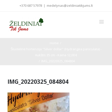
+370 687 57978
|
medelynas@zeldiniaitikjums.lt
Home
/
Šluotelinė hortenzija "Silver dollar" (Hydrangea paniculata) -
Aukštis 35 cm - Kaina 12,00 €
/
IMG_20220325_084804
IMG_20220325_084804