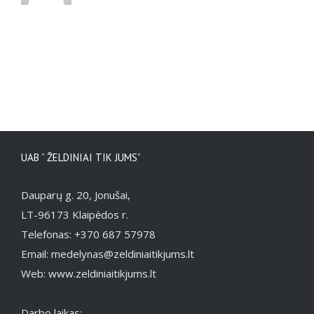
UAB ” ŽELDINIAI TIK JUMS”
Dauparų g. 20, Jonušai,
LT-96173 Klaipėdos r.
Telefonas: +370 687 57978
Email: medelynas@zeldiniaitikjums.lt
Web: www.zeldiniaitikjums.lt
Darbo laikas: