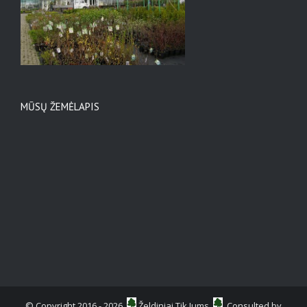
MŪSŲ ŽEMĖLAPIS
© Copyright 2016 -
2026
Želdiniai Tik Jums
Consulted by