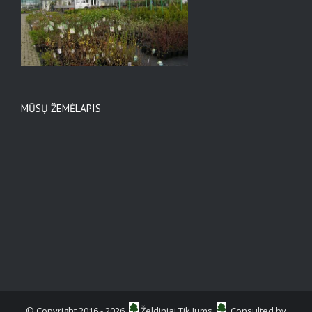
MŪSŲ ŽEMĖLAPIS
© Copyright 2016 -
2026
Želdiniai Tik Jums
Consulted by