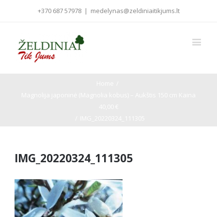
+370 687 57978
|
medelynas@zeldiniaitikjums.lt
Home
/
Magnolija japoninė (Magnolia kobus) – Aukštis 150 cm Kaina
40,00 €
/
IMG_20220324_111305
IMG_20220324_111305