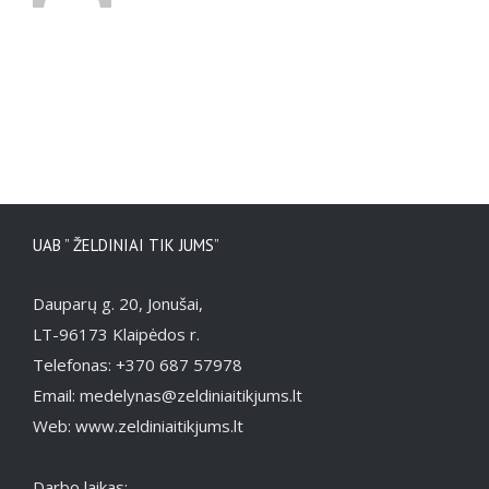
UAB ” ŽELDINIAI TIK JUMS”
Dauparų g. 20, Jonušai,
LT-96173 Klaipėdos r.
Telefonas: +370 687 57978
Email: medelynas@zeldiniaitikjums.lt
Web: www.zeldiniaitikjums.lt
Darbo laikas: