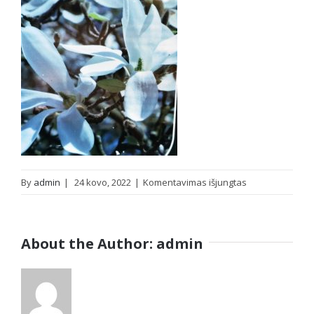
įraše
By
admin
|
24 kovo, 2022
|
Komentavimas išjungtas
IMG_20220324_
About the Author:
admin