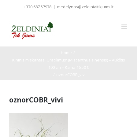
+370 687 57978
|
medelynas@zeldiniaitikjums.lt
Home
/
Kininis miskantas 'Gracilimus' (Miscanthus sinensis) – Aukštis
100 cm – Kaina 16,50 €
/
oznorCOBR_vivi
oznorCOBR_vivi