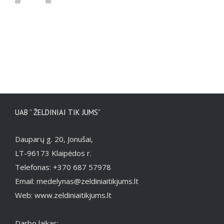
UAB ” ŽELDINIAI TIK JUMS”
Dauparų g. 20, Jonušai,
LT-96173 Klaipėdos r.
Telefonas: +370 687 57978
Email: medelynas@zeldiniaitikjums.lt
Web: www.zeldiniaitikjums.lt
Darbo laikas: