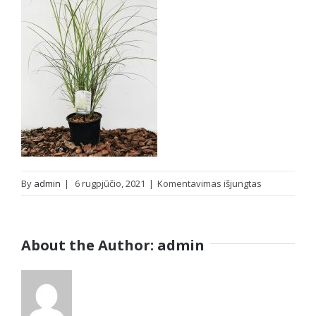
įraše
By
admin
|
6 rugpjūčio, 2021
|
Komentavimas išjungtas
oznorCOBR_v
About the Author:
admin