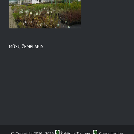
MŪSŲ ŽEMĖLAPIS
© Copyright 2016 -
2026
Želdiniai Tik Jums
Consulted by