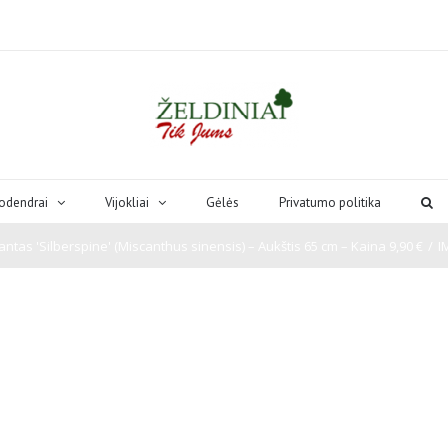
odendrai
Vijokliai
Gėlės
Privatumo politika
antas 'Silberspine' (Miscanthus sinensis) – Aukštis 65 cm – Kaina 9,90 €
/
I