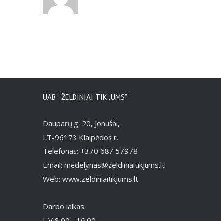
UAB ” ŽELDINIAI TIK JUMS”
Dauparų g. 20, Jonušai,
LT-96173 Klaipėdos r.
Telefonas: +370 687 57978
Email: medelynas@zeldiniaitikjums.lt
Web: www.zeldiniaitikjums.lt
Darbo laikas:
I-V 8:00 - 16:00