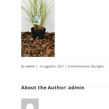
įra
By
admin
|
6 rugpjūčio, 2021
|
Komentavimas išjungtas
IM
About the Author:
admin