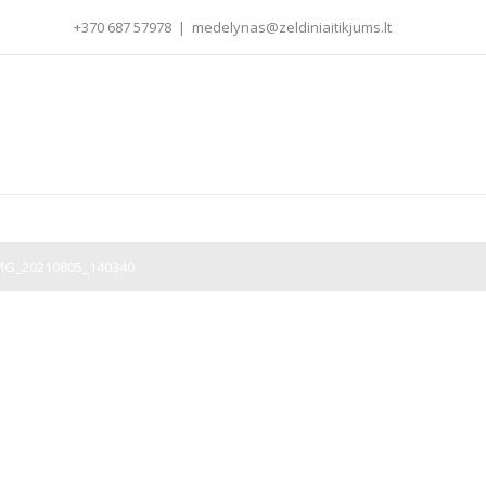
+370 687 57978
|
medelynas@zeldiniaitikjums.lt
MG_20210805_140340