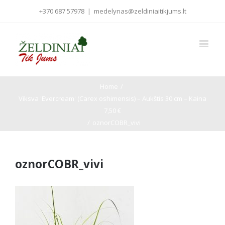
+370 687 57978
|
medelynas@zeldiniaitikjums.lt
Home
/
Viksva 'Evercream' (Carex oshimensis) – Aukštis 30 cm – Kaina
7,50 €
/
oznorCOBR_vivi
oznorCOBR_vivi