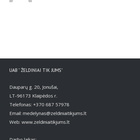
UAB ” ŽELDINIAI TIK JUMS”
Dauparų g. 20, Jonušai,
LT-96173 Klaipėdos r.
Telefonas: +370 687 57978
Email: medelynas@zeldiniaitikjums.lt
Web: www.zeldiniaitikjums.lt
Darbo laikas: