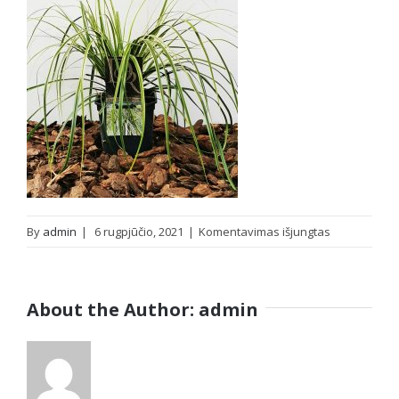
įraše
By
admin
|
6 rugpjūčio, 2021
|
Komentavimas išjungtas
oznorCOBR_v
About the Author:
admin