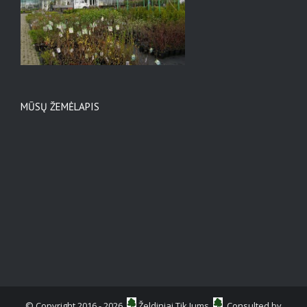
MŪSŲ ŽEMĖLAPIS
© Copyright 2016 -
2026
Želdiniai Tik Jums
Consulted by