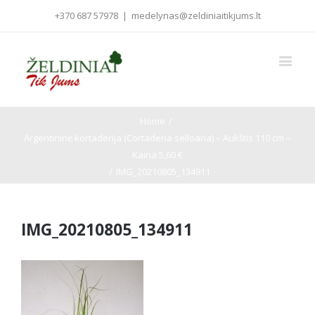
+370 687 57978
|
medelynas@zeldiniaitikjums.lt
Home
/
Argentininė kortaderija (Cortaderia selloana) – Aukštis 110 cm –
Kaina 5,60 €
/
IMG_20210805_134911
IMG_20210805_134911