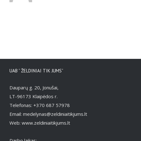
UAB ” ŽELDINIAI TIK JUMS”
Dauparų g. 20, Jonušai,
LT-96173 Klaipėdos r.
Telefonas: +370 687 57978
Email: medelynas@zeldiniaitikjums.lt
Web: www.zeldiniaitikjums.lt
Darbo laikas: