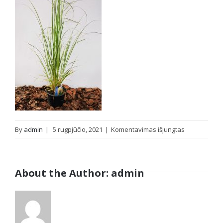
įraše
By
admin
|
5 rugpjūčio, 2021
|
Komentavimas išjungtas
IMG_2021080
About the Author:
admin