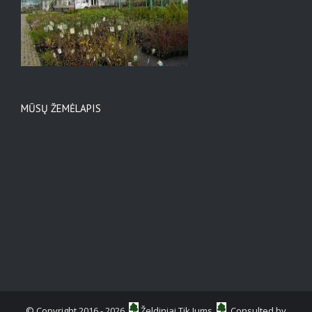
MŪSŲ ŽEMĖLAPIS
© Copyright 2016 -
2026
Želdiniai Tik Jums
Consulted by