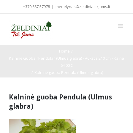
+370 687 57978
|
medelynas@zeldiniaitikjums.lt
Home
/
Kalninė Guoba "Pendula" (Ulmus glabra) - Aukštis 210 cm - Kaina
64.00 €
/
Kalninė guoba Pendula (Ulmus glabra)
Kalninė guoba Pendula (Ulmus
glabra)