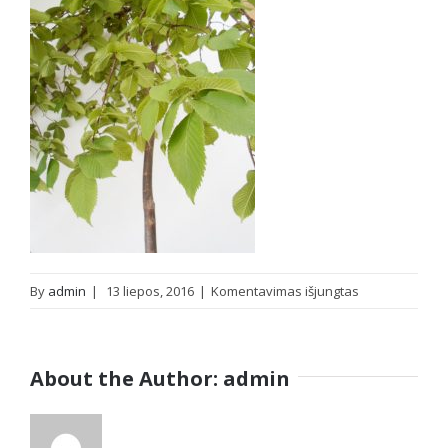
įraše
By
admin
|
13 liepos, 2016
|
Komentavimas išjungtas
Kalninė
guoba
Pendula
About the Author:
admin
(Ulmus
glabra)