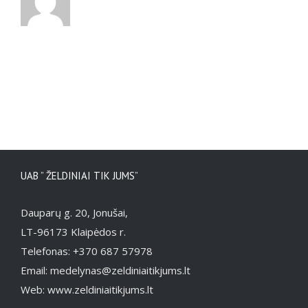
UAB ” ŽELDINIAI TIK JUMS”
Dauparų g. 20, Jonušai,
LT-96173 Klaipėdos r.
Telefonas: +370 687 57978
Email: medelynas@zeldiniaitikjums.lt
Web: www.zeldiniaitikjums.lt