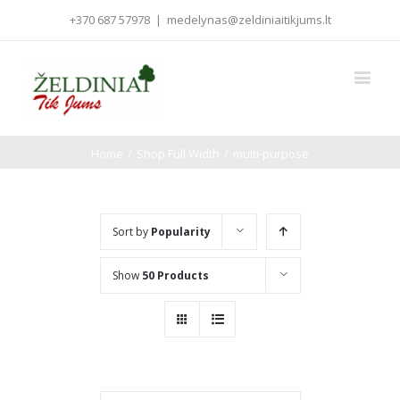
+370 687 57978
|
medelynas@zeldiniaitikjums.lt
Home
/
Shop Full Width
/
multi-purpose
Sort by
Popularity
Show
50 Products