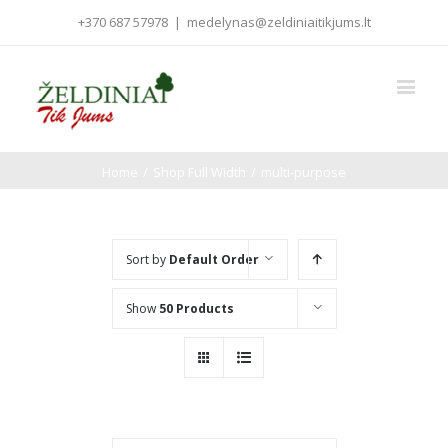
+370 687 57978
|
medelynas@zeldiniaitikjums.lt
Home
/
Shop Full Width
/
multi-purpose
Sort by
Default Order
Show
50 Products